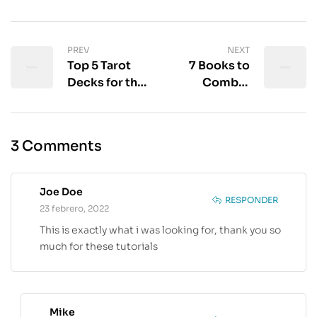
PREV
NEXT
Top 5 Tarot
7 Books to
Decks for the
Combat
Tarot World
Racism
Summit
3 Comments
Joe Doe
RESPONDER
23 febrero, 2022
This is exactly what i was looking for, thank you so
much for these tutorials
Mike