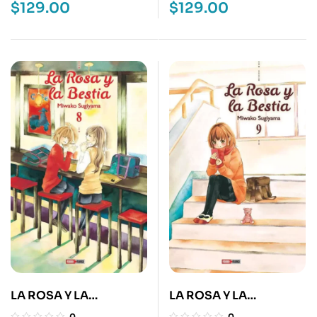
$
129.00
$
129.00
LA ROSA Y LA
LA ROSA Y LA
BESTIA:HANA NI
BESTIA:HANA NI
0
0