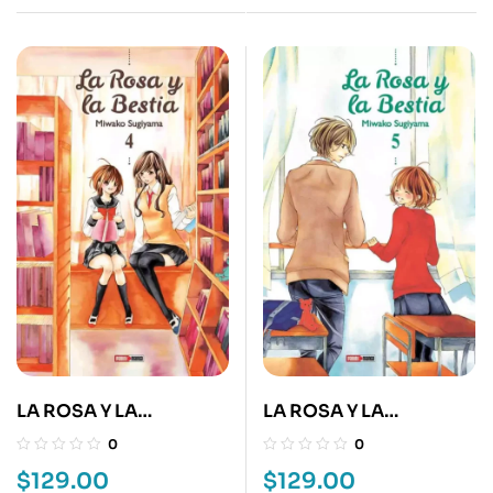
LA ROSA Y LA
LA ROSA Y LA
BESTIA:HANA NI
BESTIA:HANA NI
0
0
KEDAMONO 4
KEDAMONO 5
$
129.00
$
129.00