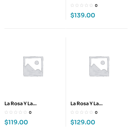
BESTIA:HANA NI
0
KEDAMONO 10
$
139.00
La Rosa Y La
La Rosa Y La
Bestia:Hana Ni
Bestia:Hana Ni
0
0
Kedamono 2
Kedamono 3
$
119.00
$
129.00