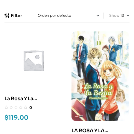
Filter
Show
La Rosa Y La
Bestia:Hana Ni
0
Kedamono 1
$
119.00
LA ROSA Y LA