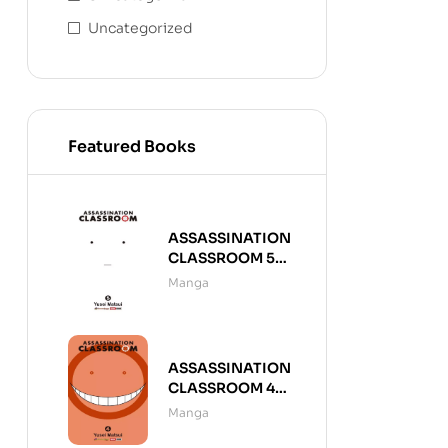
Uncategorized
Featured Books
ASSASSINATION
CLASSROOM 5
(DE 21)
Manga
ASSASSINATION
CLASSROOM 4
(DE 21)
Manga