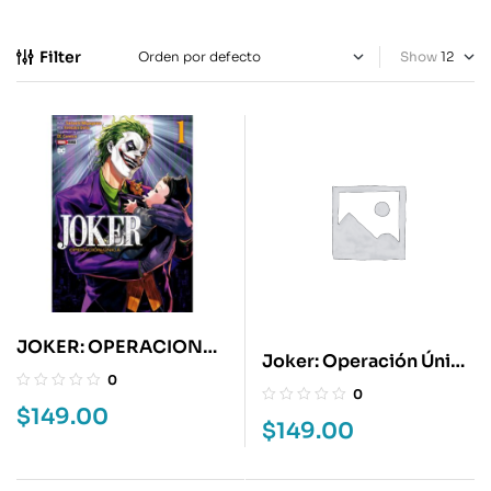
Filter
Show
JOKER: OPERACION
Joker: Operación Única
UNICA 1
0
2
0
$
149.00
$
149.00