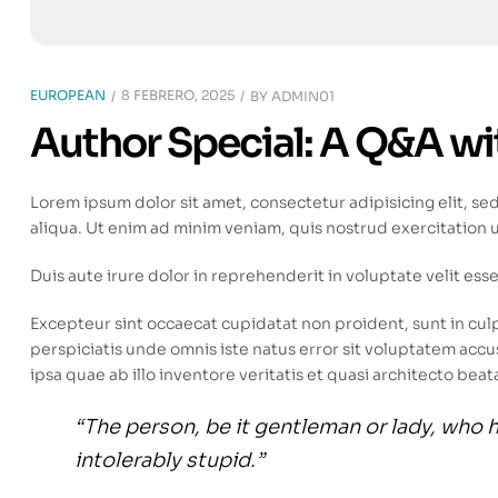
EUROPEAN
8 FEBRERO, 2025
BY
ADMIN01
Author Special: A Q&A w
Lorem ipsum dolor sit amet, consectetur adipisicing elit, s
aliqua. Ut enim ad minim veniam, quis nostrud exercitation 
Duis aute irure dolor in reprehenderit in voluptate velit esse
Excepteur sint occaecat cupidatat non proident, sunt in culp
perspiciatis unde omnis iste natus error sit voluptatem a
ipsa quae ab illo inventore veritatis et quasi architecto beat
“The person, be it gentleman or lady, who 
intolerably stupid.”