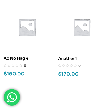
Ao No Flag 4
Another 1
0
0
$
160.00
$
170.00