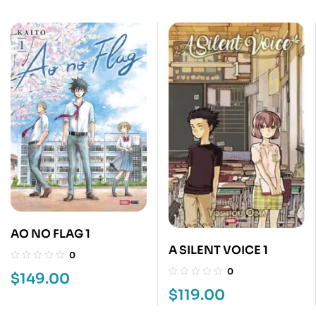
AO NO FLAG 1
A SILENT VOICE 1
0
0
$
149.00
$
119.00