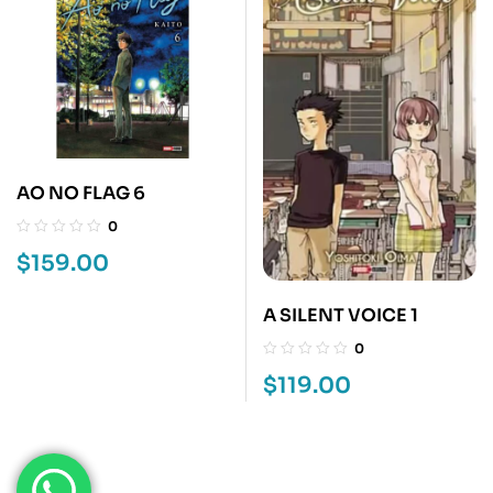
AO NO FLAG 6
0
$
159.00
A SILENT VOICE 1
0
$
119.00