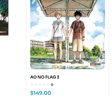
AO NO FLAG 3
0
$
149.00