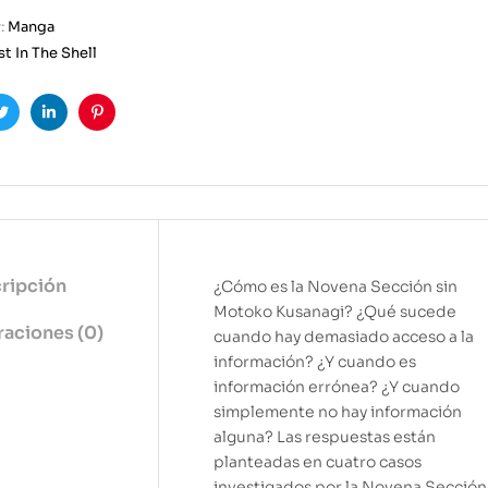
:
Manga
t In The Shell
ook
Twitter
Linkedin
Pinterest
ripción
¿Cómo es la Novena Sección sin
Motoko Kusanagi? ¿Qué sucede
raciones (0)
cuando hay demasiado acceso a la
información? ¿Y cuando es
información errónea? ¿Y cuando
simplemente no hay información
alguna? Las respuestas están
planteadas en cuatro casos
investigados por la Novena Sección