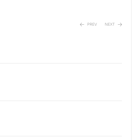
PREV
NEXT
$
$
120.00
190.00