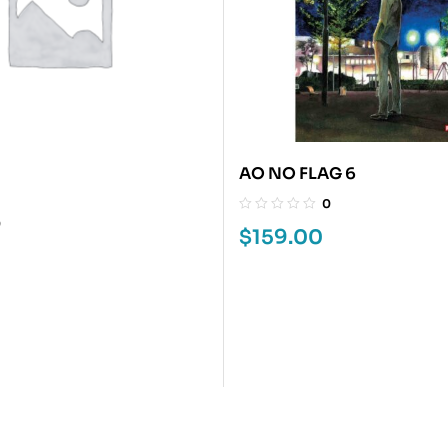
AO NO FLAG 6
0
0
$
159.00