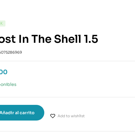
CK
st In The Shell 1.5
6075286969
.00
ponibles
Añadir al carrito
Add to wishlist