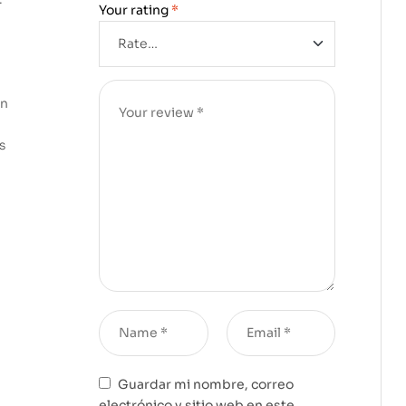
Your rating
*
ún
s
Guardar mi nombre, correo
electrónico y sitio web en este