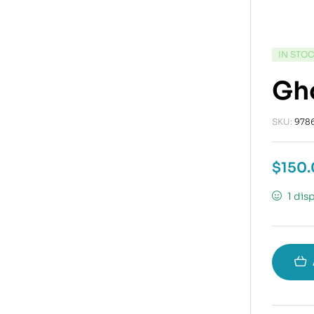
IN STO
Gho
SKU:
978
$
150
1 dis