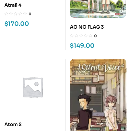
Atrail 4
0
$
170.00
AO NO FLAG 3
0
$
149.00
Atom 2