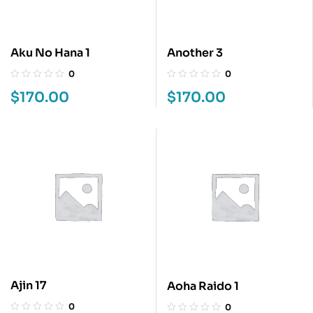
Aku No Hana 1
Another 3
0
0
$
170.00
$
170.00
Ajin 17
Aoha Raido 1
0
0