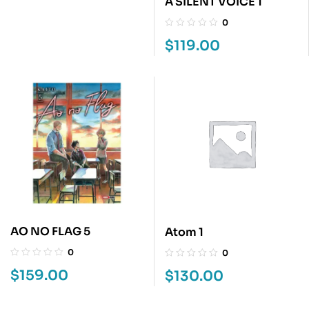
A SILENT VOICE 1
0
$
119.00
AO NO FLAG 5
Atom 1
0
0
$
159.00
$
130.00