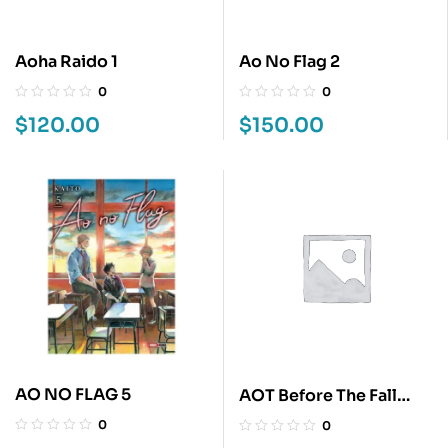
Aoha Raido 1
Ao No Flag 2
0
0
$
120.00
$
150.00
AO NO FLAG 5
AOT Before The Fall
Box-Set
0
0