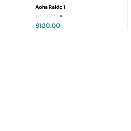
Aoha Raido 1
0
$
120.00