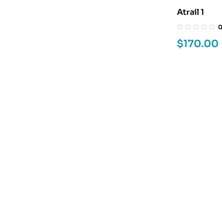
Atrail 1
$
170.00