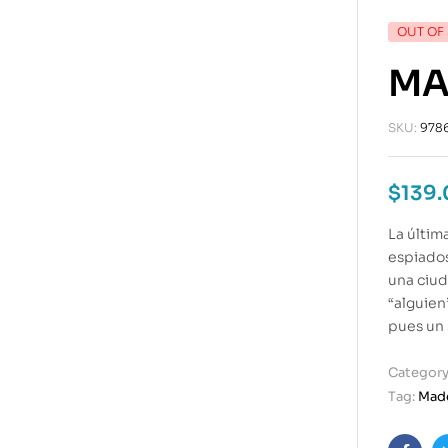
OUT OF
MA
SKU:
978
$
139
La últim
espiados
una ciud
“alguien
pues un 
Category
Tag:
Made