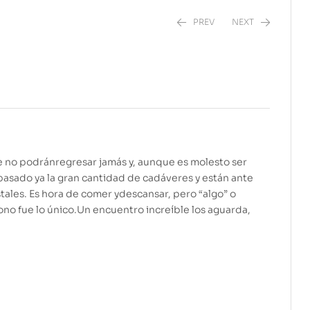
PREV
NEXT
$
$
139.00
139.00
que no podránregresar jamás y, aunque es molesto ser
pasado ya la gran cantidad de cadáveres y están ante
tales. Es hora de comer ydescansar, pero “algo” o
sono fue lo único.Un encuentro increíble los aguarda,