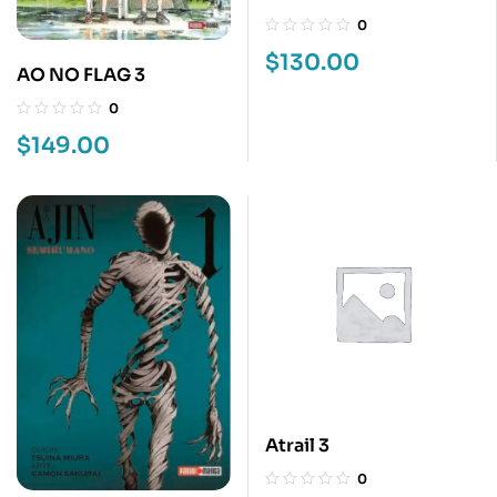
0
$
130.00
AO NO FLAG 3
0
$
149.00
Atrail 3
0