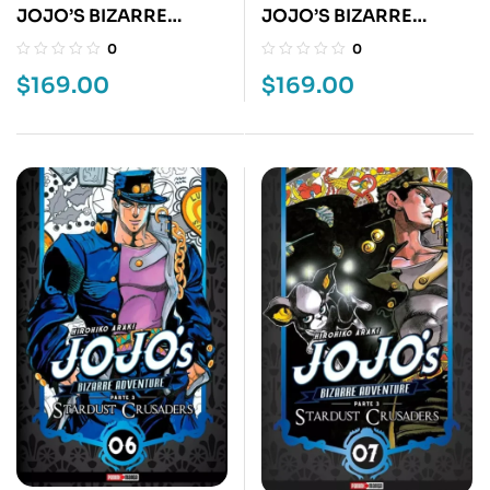
JOJO’S BIZARRE
JOJO’S BIZARRE
ADVENTURE 11
ADVENTURE 12
0
0
$
169.00
$
169.00