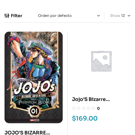
Filter
Show
Jojo’S Bizarre
Adventure 10
0
$
169.00
JOJO’S BIZARRE