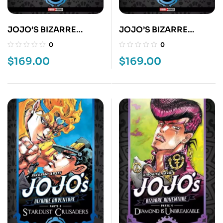
JOJO’S BIZARRE
JOJO’S BIZARRE
ADVENTURE 15
ADVENTURE 16
0
0
$
169.00
$
169.00