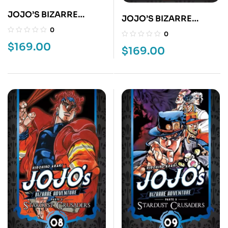
JOJO’S BIZARRE
JOJO’S BIZARRE
ADVENTURE 13
ADVENTURE 14
0
0
$
169.00
$
169.00