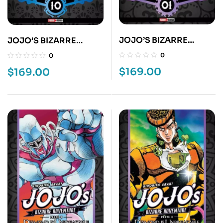
JOJO’S BIZARRE
JOJO’S BIZARRE
ADVENTURE 18
ADVENTURE 17
0
0
$
169.00
$
169.00